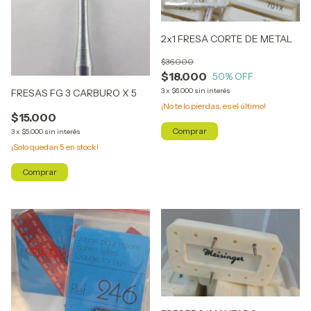
2x1 FRESA CORTE DE METAL
$36.000
$18.000
50
% OFF
3
x
$6.000
sin interés
FRESAS FG 3 CARBURO X 5
¡No te lo pierdas, es el último!
$15.000
3
x
$5.000
sin interés
¡Solo quedan
5
en stock!