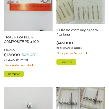
10 fresas extra largas para FG
/ turbina
TIRAS PARA PULIR
COMPOSITE PD x 100
$45.000
3
x
$15.000
sin interés
$36.000
¡Solo quedan
3
en stock!
$18.000
50
% OFF
3
x
$6.000
sin interés
¡Solo quedan
4
en stock!