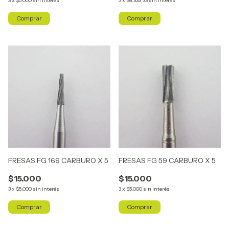
3
x
$5.000
sin interés
3
x
$8.333,33
sin interés
FRESAS FG 169 CARBURO X 5
FRESAS FG 59 CARBURO X 5
$15.000
$15.000
3
x
$5.000
sin interés
3
x
$5.000
sin interés