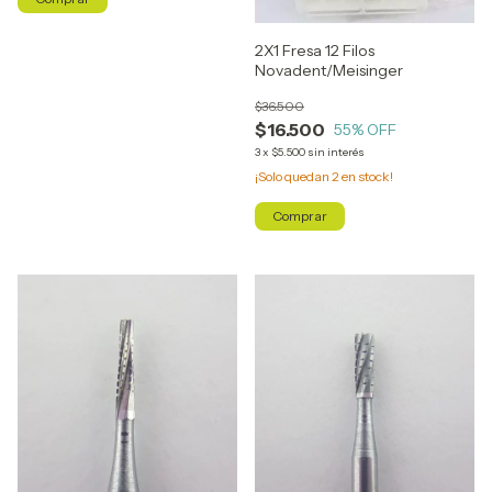
2X1 Fresa 12 Filos
Novadent/Meisinger
$36.500
$16.500
55
% OFF
3
x
$5.500
sin interés
¡Solo quedan
2
en stock!