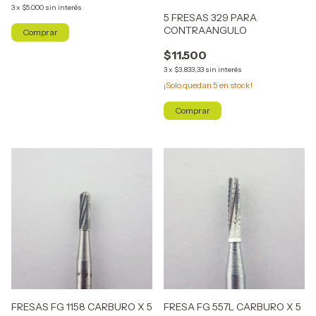
3
x
$5.000
sin interés
5 FRESAS 329 PARA
CONTRAANGULO
$11.500
3
x
$3.833,33
sin interés
¡Solo quedan
5
en stock!
FRESAS FG 1158 CARBURO X 5
FRESA FG 557L CARBURO X 5