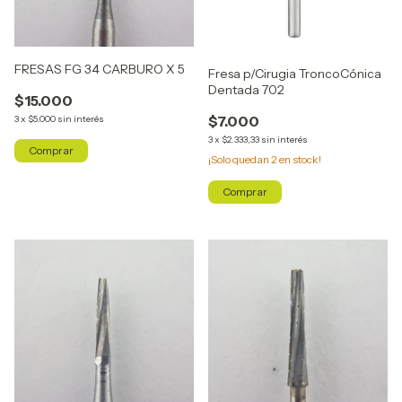
FRESAS FG 34 CARBURO X 5
Fresa p/Cirugia TroncoCónica
Dentada 702
$15.000
$7.000
3
x
$5.000
sin interés
3
x
$2.333,33
sin interés
¡Solo quedan
2
en stock!