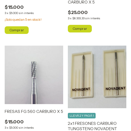
CARBURO X 5
$15.000
$25.000
3
x
$5.000
sin interés
3
x
$8.333,33
sin interés
¡Solo quedan
5
en stock!
FRESAS FG 560 CARBURO X 5
LLEVÁ 2 Y PAGÁ 1
$15.000
2x1 FRESONES CARBURO
3
x
$5.000
sin interés
TUNGSTENO NOVADENT