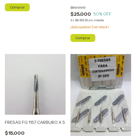
$50.000
$25.000
50
% OFF
3
x
$8.333,33
sin interés
¡Solo quedan
5
en stock!
FRESAS FG 1157 CARBURO X 5
$15.000