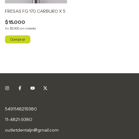
FRESAS FG 170 CARBURO X 5
$15.000
3
x
$5.000
sin interés
5491148219380
11-4821-9380
outletdentaljn@gmail.com