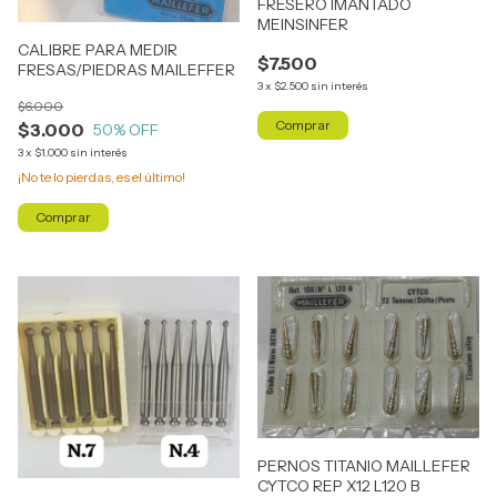
FRESERO IMANTADO
MEINSINFER
CALIBRE PARA MEDIR
$7.500
FRESAS/PIEDRAS MAILEFFER
3
x
$2.500
sin interés
$6.000
$3.000
50
% OFF
3
x
$1.000
sin interés
¡No te lo pierdas, es el último!
PERNOS TITANIO MAILLEFER
CYTCO REP X12 L120 B