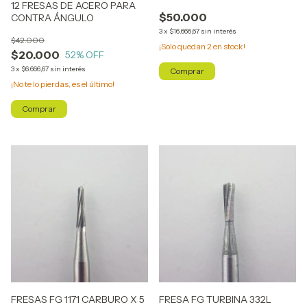
12 FRESAS DE ACERO PARA
$50.000
CONTRA ÁNGULO
3
x
$16.666,67
sin interés
$42.000
¡Solo quedan
2
en stock!
$20.000
52
% OFF
3
x
$6.666,67
sin interés
¡No te lo pierdas, es el último!
FRESAS FG 1171 CARBURO X 5
FRESA FG TURBINA 332L