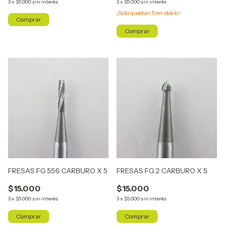
3
x
$5.000
sin interés
3
x
$5.000
sin interés
¡Solo quedan
5
en stock!
FRESAS FG 556 CARBURO X 5
FRESAS FG 2 CARBURO X 5
$15.000
$15.000
3
x
$5.000
sin interés
3
x
$5.000
sin interés