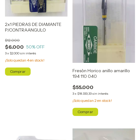
2x1 PIEDRAS DE DIAMANTE
P/CONTRAANGULO
$12.000
$6.000
50
% OFF
3
x
$2.000
sin interés
¡Solo quedan
4
en stock!
Fresòn Horico anillo amarillo
194 110 040
$55.000
3
x
$18.333,33
sin interés
¡Solo quedan
2
en stock!