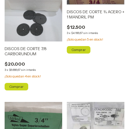
DISCOS DE CORTE ¾ ACERO +
1 MANDRIL PM
$12.500
3
x
$4.166,67
sin interés
¡Solo quedan
5
en stock!
DISCOS DE CORTE 7/8
CARBORUNDUM
$20.000
3
x
$6.666,67
sin interés
¡Solo quedan
4
en stock!