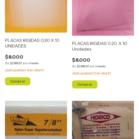
PLACAS RIGIDAS O.30 X 10
PLACAS RIGIDAS 0.20. X 10
UNIDADES
Unidades
$8.000
$8.000
3
x
$2.666,67
sin interés
3
x
$2.666,67
sin interés
¡Solo quedan
4
en stock!
¡Solo quedan
5
en stock!