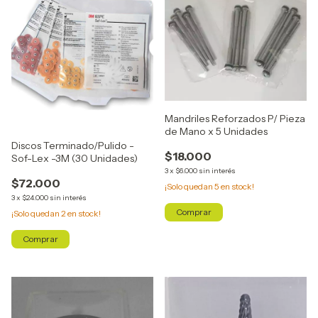
Mandriles Reforzados P/ Pieza
de Mano x 5 Unidades
Discos Terminado/Pulido -
$18.000
Sof-Lex -3M (30 Unidades)
3
x
$6.000
sin interés
$72.000
¡Solo quedan
5
en stock!
3
x
$24.000
sin interés
¡Solo quedan
2
en stock!
Comprar