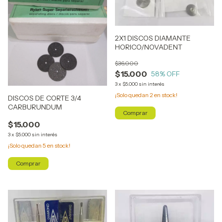
2X1 DISCOS DIAMANTE
HORICO/NOVADENT
$36.000
$15.000
58
% OFF
3
x
$5.000
sin interés
¡Solo quedan
2
en stock!
DISCOS DE CORTE 3/4
CARBURUNDUM
$15.000
3
x
$5.000
sin interés
¡Solo quedan
5
en stock!