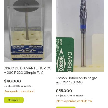
DISCO DE DIAMANTE HORICO
H 360 F 220 (Simple Faz)
Fresòn Horico anillo negro
$40.000
azul 194 190 040
3
x
$13.333,33
sin interés
$55.000
¡Solo quedan
4
en stock!
3
x
$18.333,33
sin interés
¡No te lo pierdas, es el último!