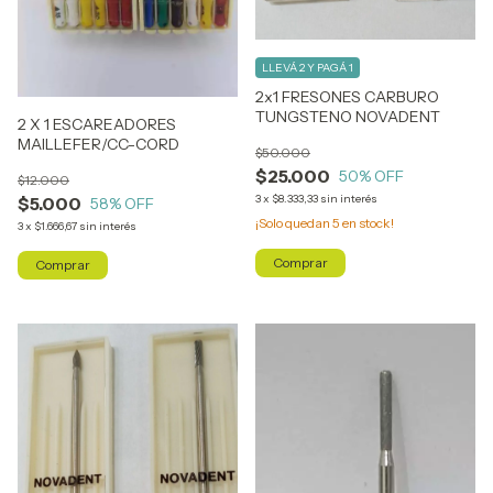
LLEVÁ 2 Y PAGÁ 1
2x1 FRESONES CARBURO
TUNGSTENO NOVADENT
2 X 1 ESCAREADORES
MAILLEFER/CC-CORD
$50.000
$25.000
50
% OFF
$12.000
3
x
$8.333,33
sin interés
$5.000
58
% OFF
¡Solo quedan
5
en stock!
3
x
$1.666,67
sin interés