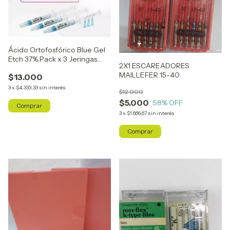
Ácido Ortofosfórico Blue Gel
Etch 37% Pack x 3 Jeringas
2X1 ESCAREADORES
(3Grs c/u)
MAILLEFER 15-40
$13.000
3
x
$4.333,33
sin interés
$12.000
$5.000
58
% OFF
3
x
$1.666,67
sin interés