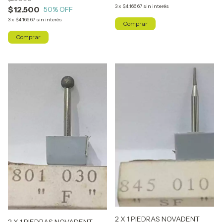
3
x
$4.166,67
sin interés
$12.500
50
% OFF
3
x
$4.166,67
sin interés
2 X 1 PIEDRAS NOVADENT
2 X 1 PIEDRAS NOVADENT