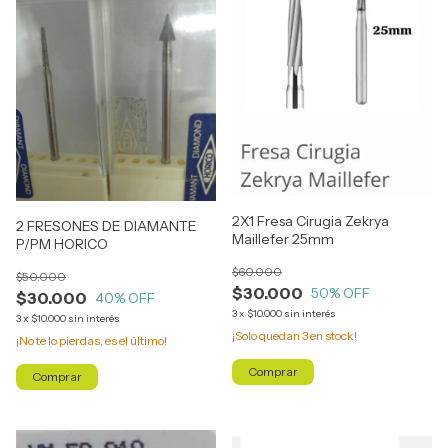
2X1 Fresa Cirugia Zekrya
2 FRESONES DE DIAMANTE
Maillefer 25mm
P/PM HORICO
$60.000
$50.000
$30.000
50
% OFF
$30.000
40
% OFF
3
x
$10.000
sin interés
3
x
$10.000
sin interés
¡Solo quedan
3
en stock!
¡No te lo pierdas, es el último!