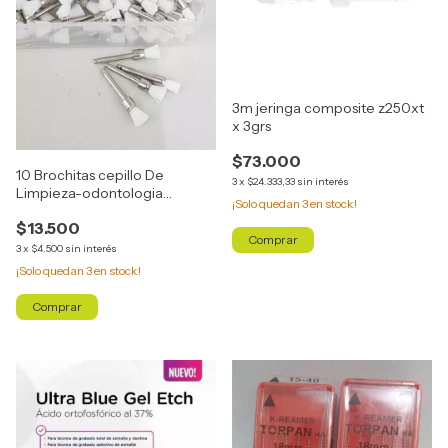
3m jeringa composite z250xt
x 3grs
$73.000
10 Brochitas cepillo De
3
x
$24.333,33
sin interés
Limpieza-odontologia
¡Solo quedan
3
en stock!
Microdont Blanca
$13.500
Comprar
3
x
$4.500
sin interés
¡Solo quedan
3
en stock!