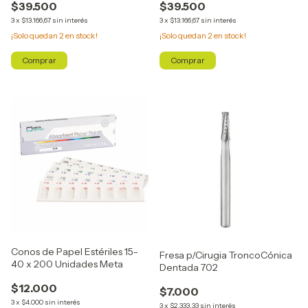
$39.500
$39.500
3
x
$13.166,67
sin interés
3
x
$13.166,67
sin interés
¡Solo quedan
2
en stock!
¡Solo quedan
2
en stock!
Conos de Papel Estériles 15-
Fresa p/Cirugia TroncoCónica
40 x 200 Unidades Meta
Dentada 702
$12.000
$7.000
3
x
$4.000
sin interés
3
x
$2.333,33
sin interés