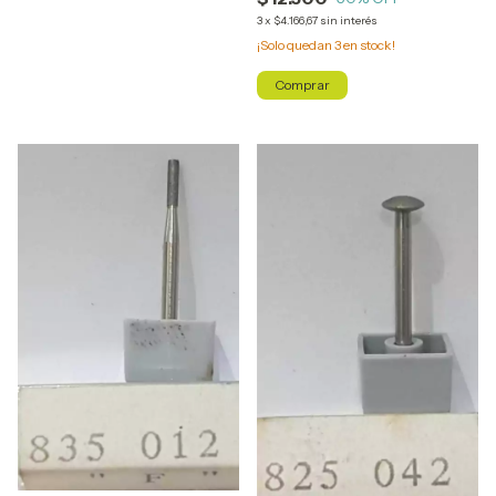
3
x
$4.166,67
sin interés
¡Solo quedan
3
en stock!