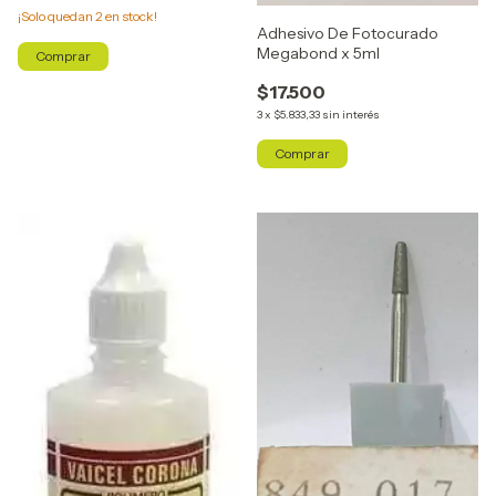
¡Solo quedan
2
en stock!
Adhesivo De Fotocurado
Megabond x 5ml
$17.500
3
x
$5.833,33
sin interés