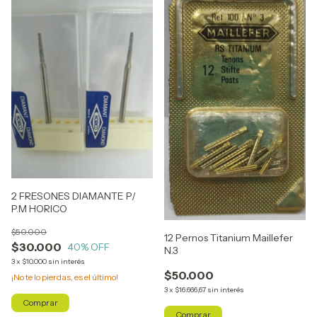
2 FRESONES DIAMANTE P/
P.M HORICO
$50.000
12 Pernos Titanium Maillefer
$30.000
40
% OFF
N.3
3
x
$10.000
sin interés
$50.000
¡No te lo pierdas, es el último!
3
x
$16.666,67
sin interés