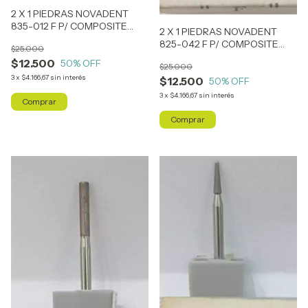
2 X 1 PIEDRAS NOVADENT
835-012 F P/ COMPOSITE
2 X 1 PIEDRAS NOVADENT
(SIMILAR ARO ROJO)
825-042 F P/ COMPOSITE
$25.000
(SIMILAR ARO ROJO)
$12.500
50
% OFF
$25.000
3
x
$4.166,67
sin interés
$12.500
50
% OFF
3
x
$4.166,67
sin interés