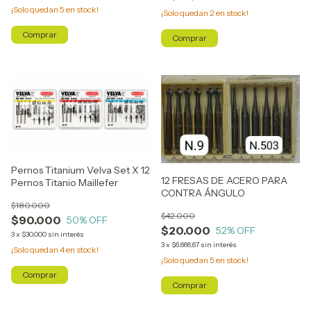
¡Solo quedan
5
en stock!
¡Solo quedan
2
en stock!
Pernos Titanium Velva Set X 12
12 FRESAS DE ACERO PARA
Pernos Titanio Maillefer
CONTRA ÁNGULO
$180.000
$42.000
$90.000
50
% OFF
$20.000
52
% OFF
3
x
$30.000
sin interés
3
x
$6.666,67
sin interés
¡Solo quedan
4
en stock!
¡Solo quedan
5
en stock!
Comprar