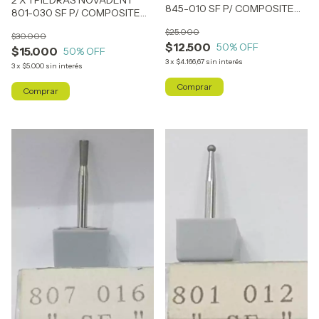
845-010 SF P/ COMPOSITE
801-030 SF P/ COMPOSITE
(SIMILAR ARO AMARILLO )
(SIMILAR ARO ROJO)
$25.000
$30.000
$12.500
50
% OFF
$15.000
50
% OFF
3
x
$4.166,67
sin interés
3
x
$5.000
sin interés