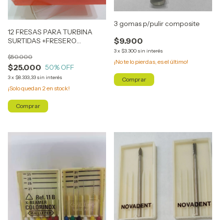
3 gomas p/pulir composite
12 FRESAS PARA TURBINA
$9.900
SURTIDAS +FRESERO
MEISINGER 50% OFF
3
x
$3.300
sin interés
$50.000
¡No te lo pierdas, es el último!
$25.000
50
% OFF
3
x
$8.333,33
sin interés
¡Solo quedan
2
en stock!