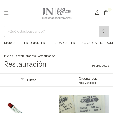
0
MARCAS
ESTUDIANTES
DESCARTABLES
NOVADENT INSTRUM
Inicio
>
Especialidades
>
Restauración
Restauración
66 productos
Ordenar por:
Filtrar
Más vendidos