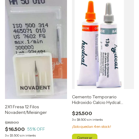
Cemento Temporario
Hidroxido Calcio Hydcal
2X1 Fresa 12 Filos
Odontología
Novadent/Meisinger
$25.500
3
x
$8.500
sin interés
$36.500
¡Solo quedan
4
en stock!
$16.500
55
% OFF
3
x
$5.500
sin interés