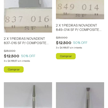
2 X 1 PIEDRAS NOVADENT
849-014 SF P/ COMPOSITE
(SIMILAR ARO AMARILLO )
$25.000
2 X 1 PIEDRAS NOVADENT
$12.500
50
% OFF
837-016 SF P/ COMPOSITE
(SIMILAR ARO AMARILLO )
3
x
$4.166,67
sin interés
$25.000
$12.500
50
% OFF
3
x
$4.166,67
sin interés