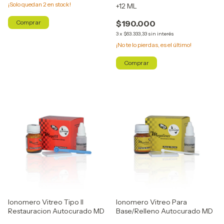
¡Solo quedan
2
en stock!
+12 ML
$190.000
3
x
$63.333,33
sin interés
¡No te lo pierdas, es el último!
Ionomero Vitreo Tipo II
Ionomero Vitreo Para
Restauracion Autocurado MD
Base/Relleno Autocurado MD