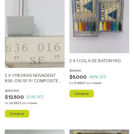
2 X 1 COLA DE RATON FKG
$9.600
2 X 1 PIEDRAS NOVADENT
$5.000
48
% OFF
836-016 SF P/ COMPOSITE
3
x
$1.666,67
sin interés
(SIMILAR ARO AMARILLO )
$25.000
$12.500
50
% OFF
3
x
$4.166,67
sin interés