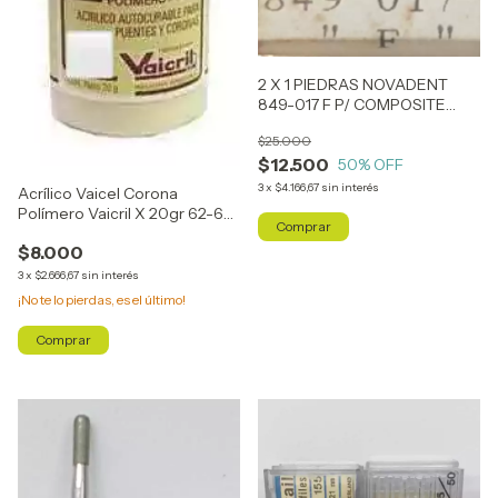
2 X 1 PIEDRAS NOVADENT
849-017 F P/ COMPOSITE
(SIMILAR ARO ROJO)
$25.000
$12.500
50
% OFF
3
x
$4.166,67
sin interés
Acrílico Vaicel Corona
Polímero Vaicril X 20gr 62-65
-67 Y Transparente
$8.000
3
x
$2.666,67
sin interés
¡No te lo pierdas, es el último!
Comprar