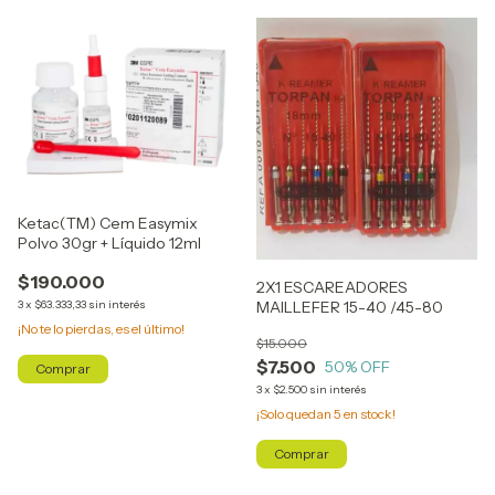
Ketac(TM) Cem Easymix
Polvo 30gr + Líquido 12ml
$190.000
2X1 ESCAREADORES
3
x
$63.333,33
sin interés
MAILLEFER 15-40 /45-80
¡No te lo pierdas, es el último!
$15.000
$7.500
50
% OFF
3
x
$2.500
sin interés
¡Solo quedan
5
en stock!