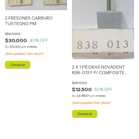
2 FRESONES CARBURO
TUSTEGNO PM
$50.000
$30.000
40
% OFF
3
x
$10.000
sin interés
¡Solo quedan
3
en stock!
2 X 1 PIEDRAS NOVADENT
838-013 F P/ COMPOSITE
(SIMILAR ARO ROJO)
$25.000
$12.500
50
% OFF
3
x
$4.166,67
sin interés
¡Solo quedan
3
en stock!