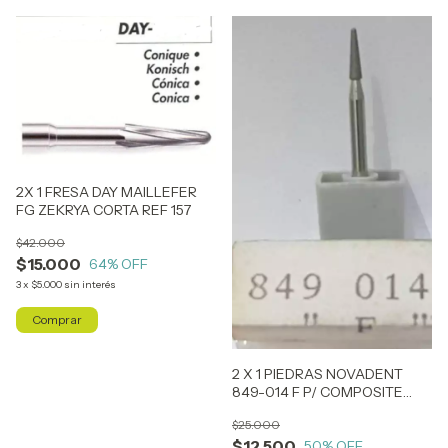
2X 1 FRESA DAY MAILLEFER
FG ZEKRYA CORTA REF 157
$42.000
$15.000
64
% OFF
3
x
$5.000
sin interés
2 X 1 PIEDRAS NOVADENT
849-014 F P/ COMPOSITE
(SIMILAR ARO ROJO)
$25.000
$12.500
50
% OFF