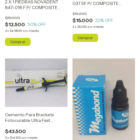
2 X 1 PIEDRAS NOVADENT
037 SF P/ COMPOSITE
847-018 F P/ COMPOSITE
(SIMILAR ARO AMARILLO )
(SIMILAR ARO ROJO)
$19.200
$25.000
$15.000
22
% OFF
$12.500
50
% OFF
3
x
$5.000
sin interés
3
x
$4.166,67
sin interés
Cemento Para Brackets
Fotocurable Ultra Fast
Cemento
$43.500
3
x
$14.500
sin interés