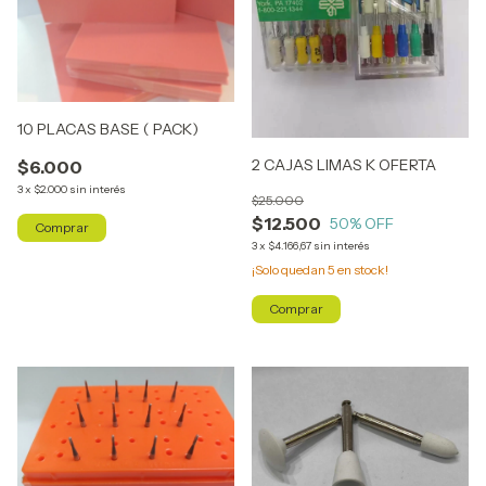
10 PLACAS BASE ( PACK)
2 CAJAS LIMAS K OFERTA
$6.000
3
x
$2.000
sin interés
$25.000
$12.500
50
% OFF
3
x
$4.166,67
sin interés
¡Solo quedan
5
en stock!