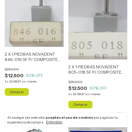
2 X 1 PIEDRAS NOVADENT
846-016 SF P/ COMPOSITE
(SIMILAR ARO AMARILLO )
2 X 1 PIEDRAS NOVADENT
$25.000
805-018 SF P/ COMPOSITE
$12.500
50
% OFF
(SIMILAR ARO AMARILLO )
$25.000
3
x
$4.166,67
sin interés
$12.500
50
% OFF
3
x
$4.166,67
sin interés
Al navegar por este sitio
aceptás el uso de cookies
para agilizar tu
experiencia de compra.
Entendido