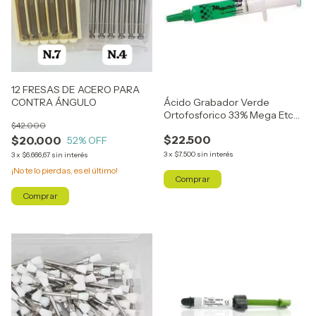
12 FRESAS DE ACERO PARA
CONTRA ÁNGULO
Ácido Grabador Verde
Ortofosforico 33% Mega Etch
$42.000
Jeringa x12gr
$22.500
$20.000
52
% OFF
3
x
$7.500
sin interés
3
x
$6.666,67
sin interés
¡No te lo pierdas, es el último!