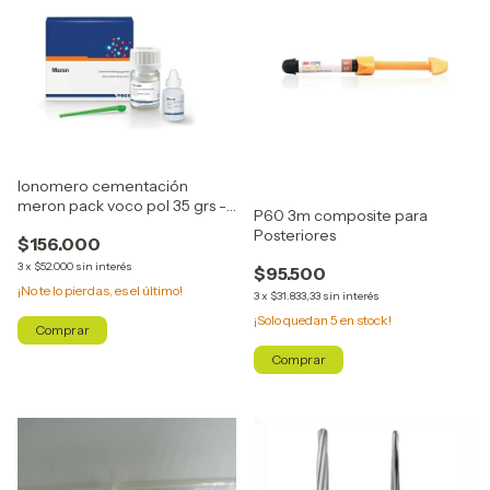
Ionomero cementación
meron pack voco pol 35 grs -
P60 3m composite para
líq 15 ml
Posteriores
$156.000
3
x
$52.000
sin interés
$95.500
¡No te lo pierdas, es el último!
3
x
$31.833,33
sin interés
¡Solo quedan
5
en stock!