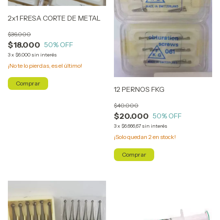
2x1 FRESA CORTE DE METAL
$36.000
$18.000
50
% OFF
3
x
$6.000
sin interés
¡No te lo pierdas, es el último!
12 PERNOS FKG
$40.000
$20.000
50
% OFF
3
x
$6.666,67
sin interés
¡Solo quedan
2
en stock!