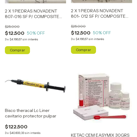
2 X 1 PIEDRAS NOVADENT
2 X 1 PIEDRAS NOVADENT
801- 012 SF P/ COMPOSITE
807-016 SF P/ COMPOSITE
(SIMILAR ARO AMARILLO )
(SIMILAR ARO AMARILLO )
$25.000
$25.000
$12.500
50
% OFF
$12.500
50
% OFF
3
x
$4.166,67
sin interés
3
x
$4.166,67
sin interés
Bisco theracal Lc Liner
cavitario protector pulpar
$122.500
3
x
$40.833,33
sin interés
KETAC CEM EASYMIX 30GRS