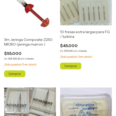
10 fresas extra largas para FG
/ turbina
3m Jeringa Composite Z250
MICRO (jeringa marron )
$45.000
3
x
$15.000
sin interés
$55.000
¡Solo quedan
3
en stock!
3
x
$18.333,33
sin interés
¡Solo quedan
5
en stock!
Comprar