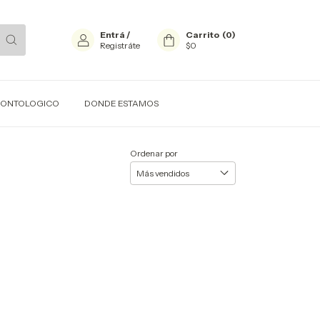
Entrá
/
Carrito
(
0
)
Registráte
$0
ODONTOLOGICO
DONDE ESTAMOS
Ordenar por