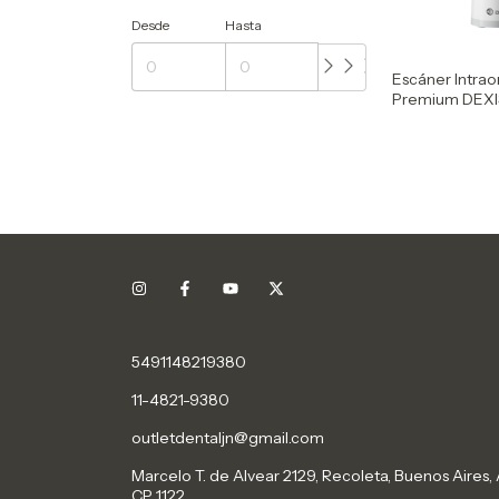
Desde
Hasta
Escáner Intrao
Premium DEXI
5491148219380
11-4821-9380
outletdentaljn@gmail.com
Marcelo T. de Alvear 2129, Recoleta, Buenos Aires, 
CP 1122