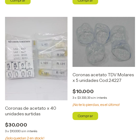
Coronas acetato TDV Molares
x 5 unidades Cod.24227
$10.000
3
x
$3.333,33
sin interés
¡No te lo pierdas, es el último!
Coronas de acetato x 40
unidades surtidas
$30.000
3
x
$10.000
sin interés
¡Solo quedan
2
en stock!