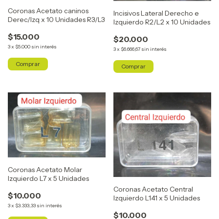
Coronas Acetato caninos
Incisivos Lateral Derecho e
Derec/Izq x 10 Unidades R3/L3
Izquierdo R2/L2 x 10 Unidades
$15.000
$20.000
3
x
$5.000
sin interés
3
x
$6.666,67
sin interés
Coronas Acetato Molar
Izquierdo L7 x 5 Unidades
Coronas Acetato Central
$10.000
Izquierdo L141 x 5 Unidades
3
x
$3.333,33
sin interés
$10.000