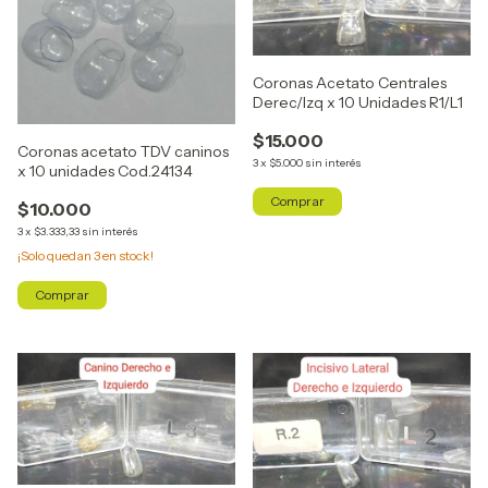
Coronas Acetato Centrales
Derec/Izq x 10 Unidades R1/L1
$15.000
Coronas acetato TDV caninos
3
x
$5.000
sin interés
x 10 unidades Cod.24134
$10.000
3
x
$3.333,33
sin interés
¡Solo quedan
3
en stock!