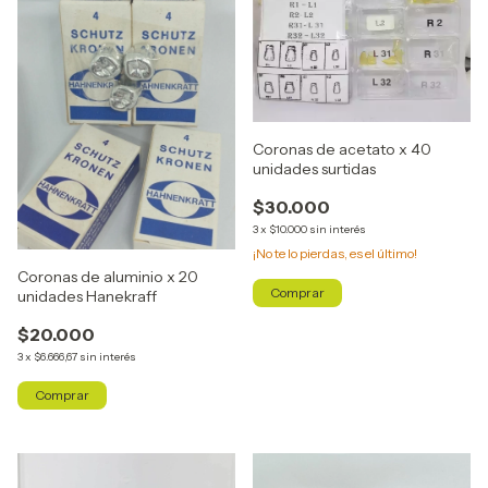
Coronas de acetato x 40
unidades surtidas
$30.000
3
x
$10.000
sin interés
¡No te lo pierdas, es el último!
Coronas de aluminio x 20
unidades Hanekraff
$20.000
3
x
$6.666,67
sin interés