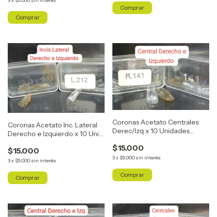
3
x
$5.000
sin interés
Coronas Acetato Centrales
Coronas Acetato Inc. Lateral
Derec/Izq x 10 Unidades
Derecho e Izquierdo x 10 Uni
R141/L141x10 Uni
R212/L212
$15.000
$15.000
3
x
$5.000
sin interés
3
x
$5.000
sin interés