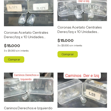
Coronas Acetato Centrales
Derec/Izq x 10 Unidades
Coronas Acetato Centrales
R101/L101 x10 Uni
Derec/Izq x 10 Unidades
$15.000
R171/L171 x10 Uni
$15.000
3
x
$5.000
sin interés
3
x
$5.000
sin interés
Caninos Derechos e Izquierdo