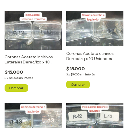
Coronas Acetato caninos
Coronas Acetato Incisivos
Derec/Izq x 10 Unidades
Laterales Derec/Izq x 10
R13/L13
Unidades R12/L12
$15.000
$15.000
3
x
$5.000
sin interés
3
x
$5.000
sin interés