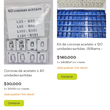
Kit de coronas acetato x 120
unidades surtidas -Williams -
$140.000
3
x
$46.666,67
sin interés
¡Solo quedan
2
en stock!
Coronas de acetato x 40
unidades surtidas
$30.000
3
x
$10.000
sin interés
¡Solo quedan
3
en stock!