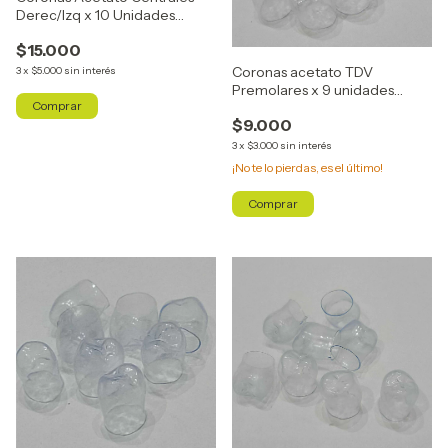
Derec/Izq x 10 Unidades
R121/L121
$15.000
Coronas acetato TDV
3
x
$5.000
sin interés
Premolares x 9 unidades
Cod.24215
$9.000
3
x
$3.000
sin interés
¡No te lo pierdas, es el último!