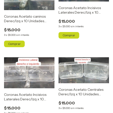
Coronas Acetato Incisivos
Laterales Derec/Izq x 10
Coronas Acetato caninos
Unidades R42/L42
$15.000
Derec/Izq x 10 Unidades
R43/L43
3
x
$5.000
sin interés
$15.000
3
x
$5.000
sin interés
Coronas Acetato Centrales
Derec/Izq x 10 Unidades
Coronas Acetato Incisivos
R21/L21
Laterales Derec/Izq x 10
$15.000
Unidades R22/L22
$15.000
3
x
$5.000
sin interés