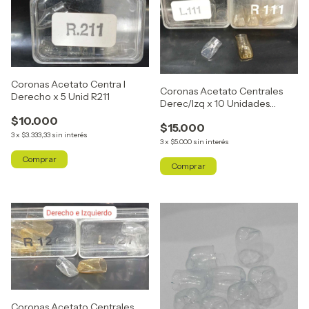
Coronas Acetato Centra l
Coronas Acetato Centrales
Derecho x 5 Unid R211
Derec/Izq x 10 Unidades
R111/L111
$10.000
$15.000
3
x
$3.333,33
sin interés
3
x
$5.000
sin interés
Coronas Acetato Centrales