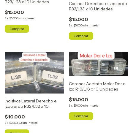
R23/L23 x 10 Unidades
Caninos Derechos e Izquierdo
R33/L33 x 10 Unidades
$15.000
$15.000
3
x
$5.000
sin interés
3
x
$5.000
sin interés
Coronas Acetato Molar Der e
Izq R16/L16 x 10 Unidades
$15.000
Incisivos Lateral Derecho e
Izquierdo R32/L32 x 10
3
x
$5.000
sin interés
Unidades
$10.000
3
x
$3.333,33
sin interés