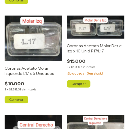
Coronas Acetato Molar Der e
Izq x 10 Unid R17/L17
$15.000
3
x
$5.000
sin interés
Coronas Acetato Molar
Izquierdo L17 x 5 Unidades
¡Solo quedan
3
en stock!
$10.000
3
x
$3.333,33
sin interés