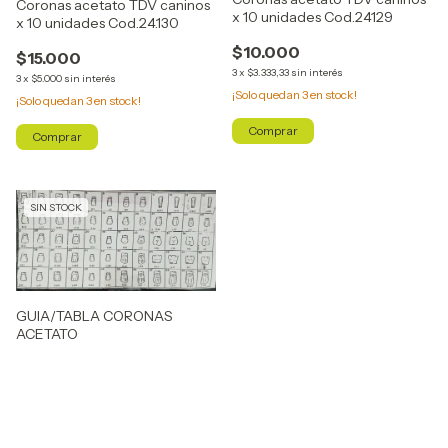
Coronas acetato TDV caninos
x 10 unidades Cod.24129
x 10 unidades Cod.24.130
$10.000
$15.000
3
x
$3.333,33
sin interés
3
x
$5.000
sin interés
¡Solo quedan
3
en stock!
¡Solo quedan
3
en stock!
SIN STOCK
GUIA/TABLA CORONAS
ACETATO