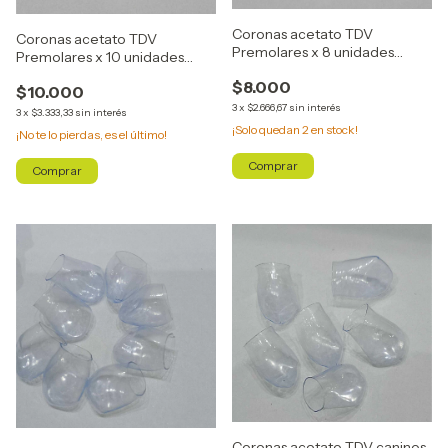
Coronas acetato TDV
Coronas acetato TDV
Premolares x 8 unidades
Premolares x 10 unidades
Cod.24201
Cod.24202
$8.000
$10.000
3
x
$2.666,67
sin interés
3
x
$3.333,33
sin interés
¡Solo quedan
2
en stock!
¡No te lo pierdas, es el último!
Coronas acetato TDV caninos