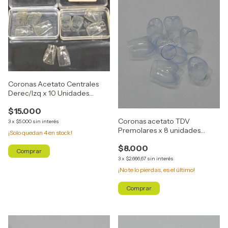
Coronas Acetato Centrales
Derec/Izq x 10 Unidades
R161/L161
$15.000
Coronas acetato TDV
3
x
$5.000
sin interés
Premolares x 8 unidades
¡Solo quedan
4
en stock!
Cod.24216
$8.000
3
x
$2.666,67
sin interés
¡No te lo pierdas, es el último!