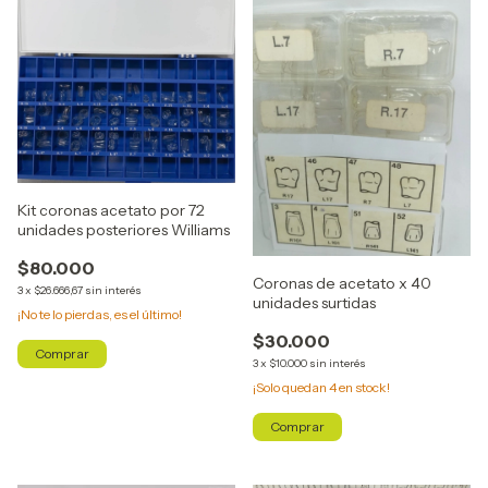
Kit coronas acetato por 72
unidades posteriores Williams
$80.000
Coronas de acetato x 40
3
x
$26.666,67
sin interés
unidades surtidas
¡No te lo pierdas, es el último!
$30.000
3
x
$10.000
sin interés
¡Solo quedan
4
en stock!