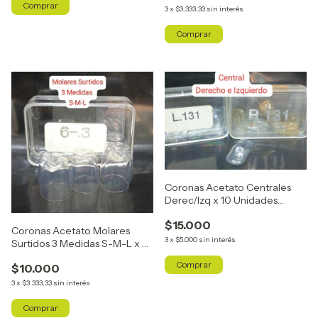
3
x
$3.333,33
sin interés
Coronas Acetato Centrales
Derec/Izq x 10 Unidades
R131/L131
$15.000
Coronas Acetato Molares
3
x
$5.000
sin interés
Surtidos 3 Medidas S-M-L x 6
Unidades
$10.000
3
x
$3.333,33
sin interés