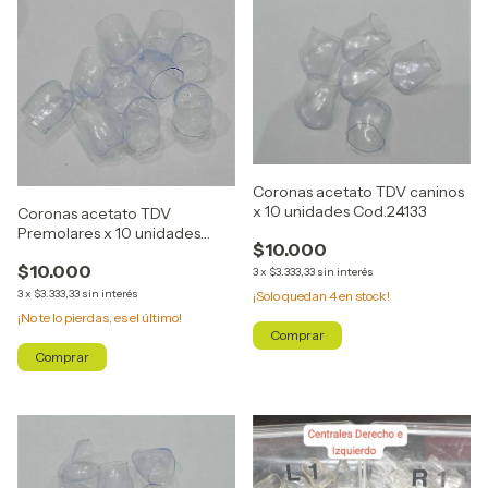
Coronas acetato TDV caninos
x 10 unidades Cod.24133
Coronas acetato TDV
Premolares x 10 unidades
$10.000
Cod.24214
$10.000
3
x
$3.333,33
sin interés
3
x
$3.333,33
sin interés
¡Solo quedan
4
en stock!
¡No te lo pierdas, es el último!