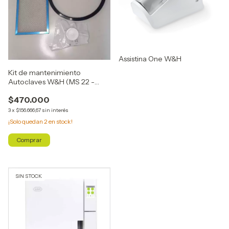
Assistina One W&H
Kit de mantenimiento
Autoclaves W&H (MS 22 -
LINA 22- LYLA22 )
$470.000
3
x
$156.666,67
sin interés
¡Solo quedan
2
en stock!
SIN STOCK