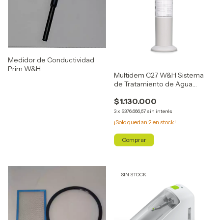
Medidor de Conductividad
Prim W&H
Multidem C27 W&H Sistema
de Tratamiento de Agua
Desmineralizada
$1.130.000
3
x
$376.666,67
sin interés
¡Solo quedan
2
en stock!
SIN STOCK