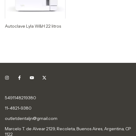
Autoclave Lyla W&H 22 litros
5491148219380
11-4821-9380
outletdentaljn@gmail.com
Marcelo T. de Alvear 2129, Recoleta, Buenos Aires, Argentina, CP
1122