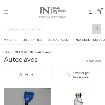
0
MARCAS
ESTUDIANTES
DESCARTABLES
NOVADENT INSTRUM
Inicio
>
EQUIPAMIENTO
>
Autoclaves
Autoclaves
5 productos
Ordenar por:
Filtrar
Más vendidos