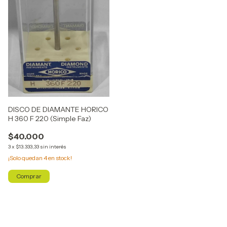
DISCO DE DIAMANTE HORICO
H 360 F 220 (Simple Faz)
$40.000
3
x
$13.333,33
sin interés
¡Solo quedan
4
en stock!