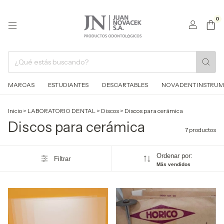
0
MARCAS
ESTUDIANTES
DESCARTABLES
NOVADENT INSTRUM
Inicio
>
LABORATORIO DENTAL
>
Discos
>
Discos para cerámica
Discos para cerámica
7 productos
Ordenar por:
Filtrar
Más vendidos