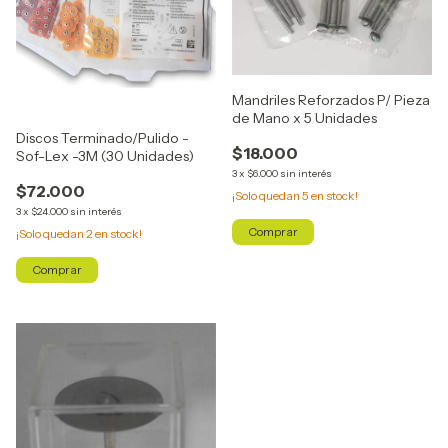
Mandriles Reforzados P/ Pieza
de Mano x 5 Unidades
Discos Terminado/Pulido -
$18.000
Sof-Lex -3M (30 Unidades)
3
x
$6.000
sin interés
$72.000
¡Solo quedan
5
en stock!
3
x
$24.000
sin interés
¡Solo quedan
2
en stock!
Comprar