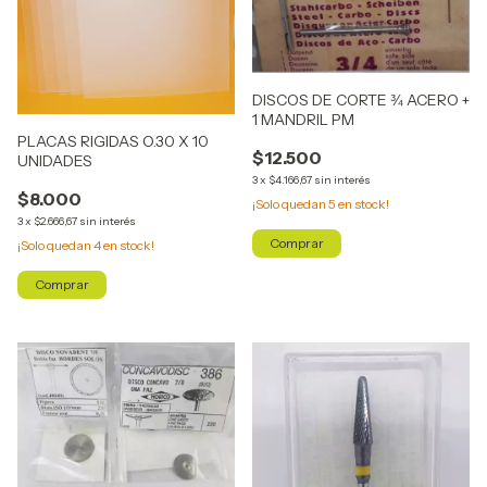
DISCOS DE CORTE ¾ ACERO +
1 MANDRIL PM
PLACAS RIGIDAS O.30 X 10
$12.500
UNIDADES
3
x
$4.166,67
sin interés
$8.000
¡Solo quedan
5
en stock!
3
x
$2.666,67
sin interés
¡Solo quedan
4
en stock!