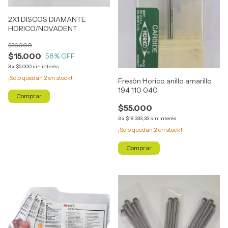
2X1 DISCOS DIAMANTE
HORICO/NOVADENT
$36.000
$15.000
58
% OFF
3
x
$5.000
sin interés
¡Solo quedan
2
en stock!
Fresòn Horico anillo amarillo
194 110 040
$55.000
3
x
$18.333,33
sin interés
¡Solo quedan
2
en stock!