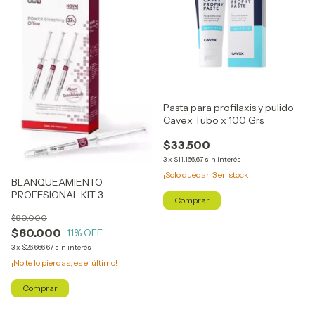
Pasta para profilaxis y pulido
Cavex Tubo x 100 Grs
$33.500
3
x
$11.166,67
sin interés
¡Solo quedan
3
en stock!
BLANQUEAMIENTO
PROFESIONAL KIT 3
JERINGAS AL 37% OFFICE (
$90.000
RINDE HASTA 3 PACIENTES )
$80.000
11
% OFF
3
x
$26.666,67
sin interés
¡No te lo pierdas, es el último!