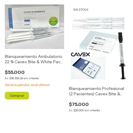
SIN STOCK
Blanqueamiento Ambulatorio
22 % Cavex Bite & White Pack
x 3
$55.000
3
x
$18.333,33
sin interés
¡No te lo pierdas, es el último!
Blanqueamiento Profesional
(2 Pacientes) Cavex Bite &
White Starter Pack
$75.000
3
x
$25.000
sin interés