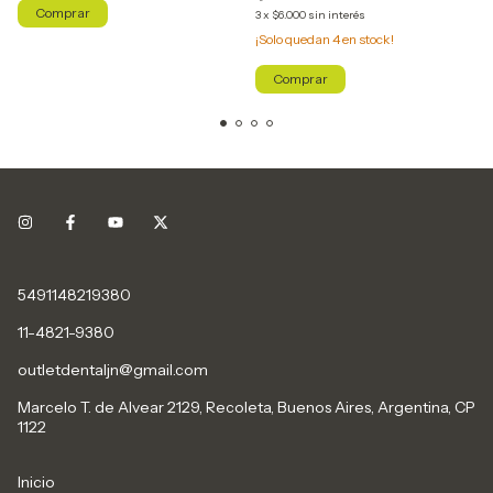
3
x
$6.000
sin interés
¡Solo quedan
4
en stock!
5491148219380
11-4821-9380
outletdentaljn@gmail.com
Marcelo T. de Alvear 2129, Recoleta, Buenos Aires, Argentina, CP
1122
Inicio