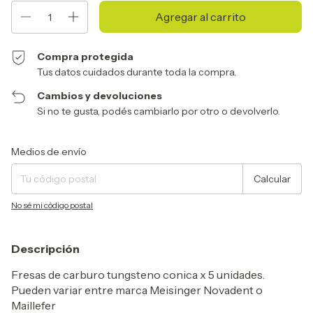
Compra protegida
Tus datos cuidados durante toda la compra.
Cambios y devoluciones
Si no te gusta, podés cambiarlo por otro o devolverlo.
Entregas para el CP:
Cambiar CP
Medios de envío
Calcular
No sé mi código postal
Descripción
Fresas de carburo tungsteno conica x 5 unidades.
Pueden variar entre marca Meisinger Novadent o
Maillefer