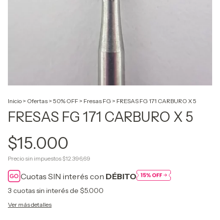
Inicio
>
Ofertas
>
50% OFF
>
Fresas FG
>
FRESAS FG 171 CARBURO X 5
FRESAS FG 171 CARBURO X 5
$15.000
Precio sin impuestos
$12.396,69
Cuotas SIN interés con
DÉBITO
3
cuotas sin interés de
$5.000
Ver más detalles