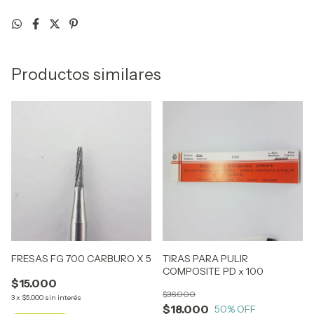
Productos similares
FRESAS FG 700 CARBURO X 5
TIRAS PARA PULIR
COMPOSITE PD x 100
$15.000
$36.000
3
x
$5.000
sin interés
$18.000
50
% OFF