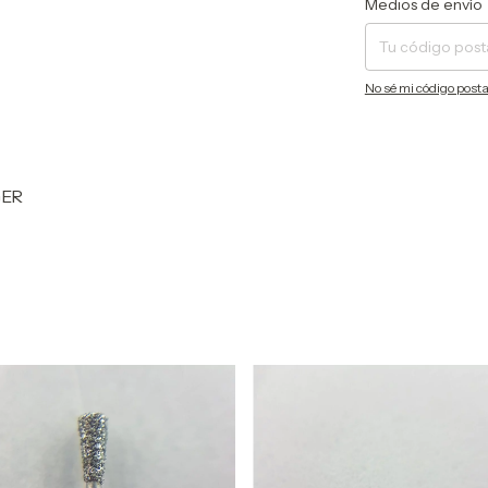
Medios de envío
No sé mi código posta
GER