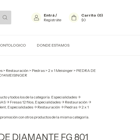
Entrá
/
Carrito
(
0
)
Registráte
$0
ODONTOLOGICO
DONDE ESTAMOS
es
>
Restauración
>
Piedras
>
2 x 1 Meisinger
>
PIEDRA DE
014 MEISINGER
ucto y todos los de la categoría: Especialidades ->
S -> Fresas 12 filos, Especialidades -> Restauración ->
dent, Especialidades -> Restauración -> Piedras -> 2 x 1
promoción con otros productos de la misma categoría.
DE DIAMANTE FG 801