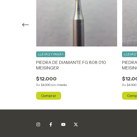
LLEVÁ 2 Y PAGÁ 1
LLEVÁ 2 
 801 012
PIEDRA DE DIAMANTE FG 808 010
PIEDRA
MEISINGER
MEISI
$12.000
$12.0
3
x
$4.000
sin interés
3
x
$4.000