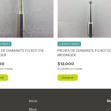
Y PAGÁ 1
LLEVÁ 2 Y PAGÁ 1
 DE DIAMANTE FG 807 014
PIEDRA DE DIAMANTE FG 801 0
NGER
MEISINGER
00
$12.000
sin interés
3
x
$4.000
sin interés
Inicio
Ne
Blog