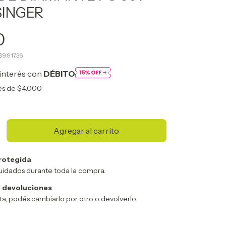
SINGER
0
$9.917,36
interés con
DÉBITO
rés de
$4.000
rotegida
uidados durante toda la compra.
 devoluciones
sta, podés cambiarlo por otro o devolverlo.
Cambiar CP