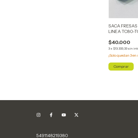
SACA FRESAS
LINEA TC80-T
$40.000
3
x
$13.333,33
sin in
¡Solo quedan
3
en 
5491148219380