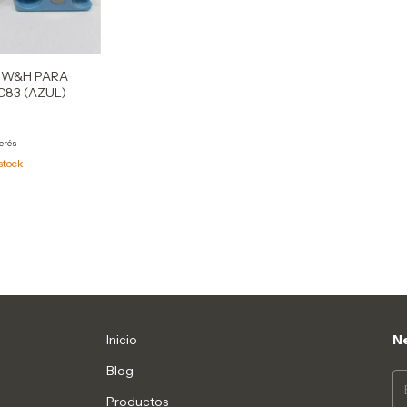
 W&H PARA
C83 (AZUL)
terés
stock!
Inicio
Ne
Blog
Productos