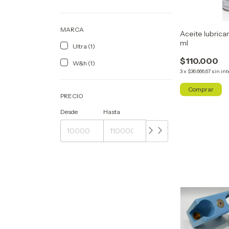
MARCA
Aceite lubric
ml
Ultra (1)
$110.000
W&h (1)
3
x
$36.666,67
sin int
PRECIO
Desde
Hasta