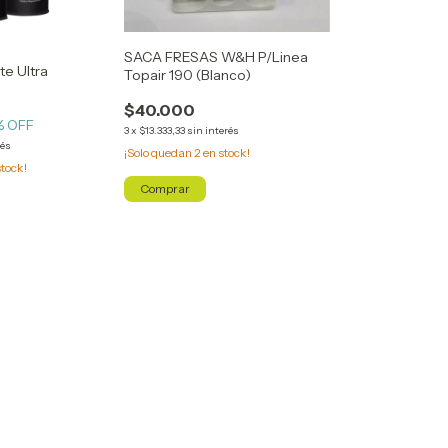
SACA FRESAS W&H P/Linea
te Ultra
Topair 190 (Blanco)
$40.000
% OFF
3
x
$13.333,33
sin interés
rés
¡Solo quedan
2
en stock!
tock!