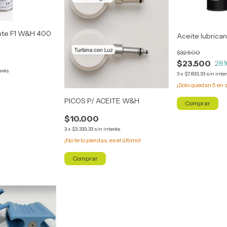
ante F1 W&H 400
Aceite lubrican
$32.500
$23.500
28
erés
3
x
$7.833,33
sin inte
¡Solo quedan
5
en s
PICOS P/ ACEITE W&H
$10.000
3
x
$3.333,33
sin interés
¡No te lo pierdas, es el último!
Comprar