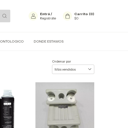
Entrá
/
Carrito
(
0
)
Registráte
$0
ODONTOLOGICO
DONDE ESTAMOS
Ordenar por