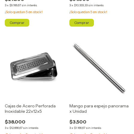
3
x
$9.166,67
sin interés
3
x
$10.333,33
sin interés
¡Solo quedan
5
en stock!
¡Solo quedan
5
en stock!
Cajas de Acero Perforada
Mango para espejo panorama
Inoxidable 22x12x5
x Unidad
$38.000
$3.500
3
x
$12.666,67
sin interés
3
x
$1.166,67
sin interés