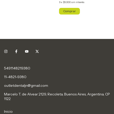
3
x
$5.000
sin interés
5491148219380
11-4821-9380
outletdentaljn@gmail.com
Marcelo T. de Alvear 2129, Recoleta, Buenos Aires, Argentina, CP
1122
Inicio