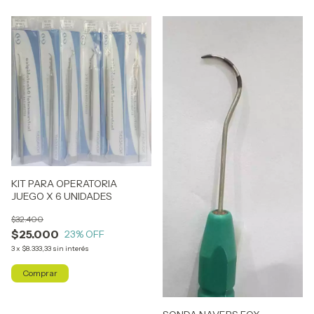
KIT PARA OPERATORIA
JUEGO X 6 UNIDADES
$32.400
$25.000
23
% OFF
3
x
$8.333,33
sin interés