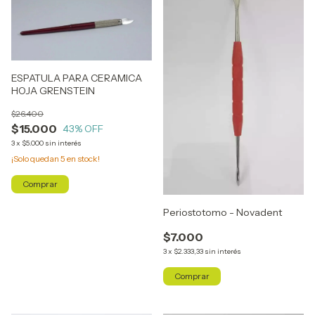
ESPATULA PARA CERAMICA
HOJA GRENSTEIN
$26.400
$15.000
43
% OFF
3
x
$5.000
sin interés
¡Solo quedan
5
en stock!
Periostotomo - Novadent
$7.000
3
x
$2.333,33
sin interés