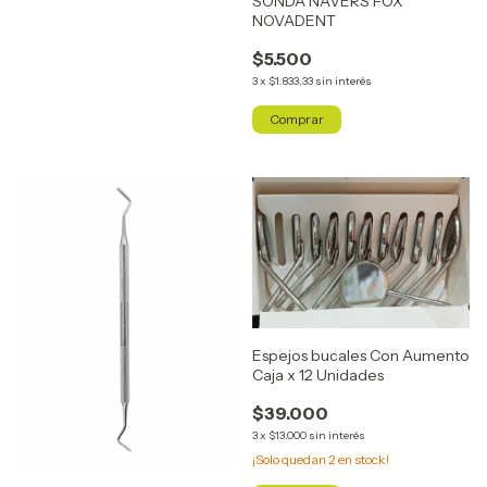
SONDA NAVERS FOX
NOVADENT
$5.500
3
x
$1.833,33
sin interés
Espejos bucales Con Aumento
Caja x 12 Unidades
$39.000
3
x
$13.000
sin interés
¡Solo quedan
2
en stock!