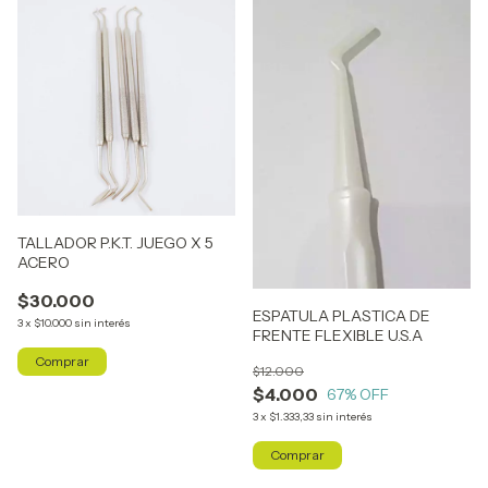
TALLADOR P.K.T. JUEGO X 5
ACERO
$30.000
ESPATULA PLASTICA DE
3
x
$10.000
sin interés
FRENTE FLEXIBLE U.S.A
$12.000
$4.000
67
% OFF
3
x
$1.333,33
sin interés