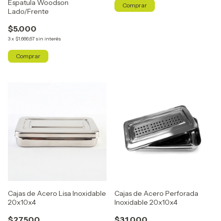
Espatula Woodson
Lado/Frente
$5.000
3
x
$1.666,67
sin interés
Cajas de Acero Lisa Inoxidable
Cajas de Acero Perforada
20x10x4
Inoxidable 20x10x4
$27.500
$31.000