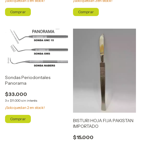
¡Solo quedan
5
en stock!
¡Solo quedan
3
en stock!
Sondas Periodontales
Panorama
$33.000
3
x
$11.000
sin interés
¡Solo quedan
2
en stock!
Comprar
BISTURI HOJA FIJA PAKISTAN
IMPORTADO
$15.000